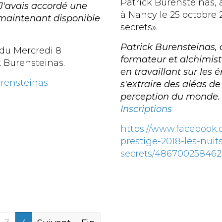
Patrick Burensteinas, 
J'avais accordé une
à Nancy le 25 octobre 
t maintenant disponible
secrets».
Patrick Burensteinas, 
du Mercredi 8
formateur et alchimis
 Burensteinas.
en travaillant sur les 
urensteinas
s'extraire des aléas de
perception du monde.
Inscriptions
https://www.facebook
prestige-2018-les-nuit
secrets/486700258462