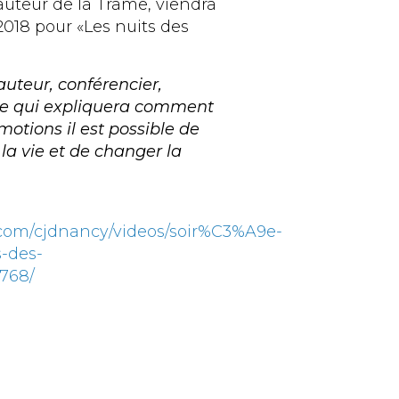
auteur de la Trame, viendra
2018 pour «Les nuits des
auteur, conférencier,
te qui expliquera comment
émotions il est possible de
 la vie et de changer la
.com/cjdnancy/videos/soir%C3%A9e-
s-des-
768/