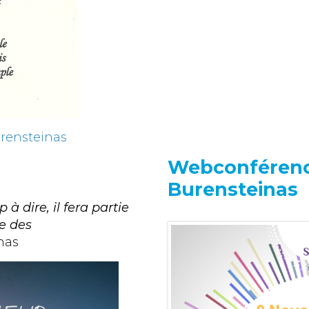
urensteinas
Webconférenc
Burensteinas
 dire, il fera partie
e des
nas